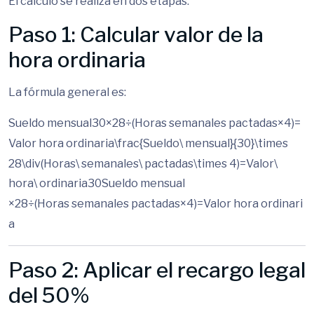
El cálculo se realiza en dos etapas:
Paso 1: Calcular valor de la
hora ordinaria
La fórmula general es:
Sueldo mensual30×28÷(Horas semanales pactadas×4)=
Valor hora ordinaria\frac{Sueldo\ mensual}{30}\times
28\div(Horas\ semanales\ pactadas\times 4)=Valor\
hora\ ordinaria
30
S
u
e
l
d
o
m
e
n
s
u
a
l
×
28
÷
(
Hor
a
s
se
mana
l
es
p
a
c
t
a
d
a
s
×
4
)
=
Va
l
or
h
or
a
or
d
ina
r
i
a
Paso 2: Aplicar el recargo legal
del 50%