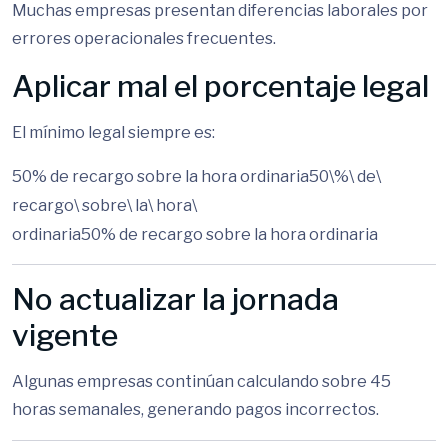
Muchas empresas presentan diferencias laborales por
errores operacionales frecuentes.
Aplicar mal el porcentaje legal
El mínimo legal siempre es:
50% de recargo sobre la hora ordinaria50\%\ de\
recargo\ sobre\ la\ hora\
ordinaria
50%
d
e
rec
a
r
g
o
so
b
re
l
a
h
or
a
or
d
ina
r
ia
No actualizar la jornada
vigente
Algunas empresas continúan calculando sobre 45
horas semanales, generando pagos incorrectos.