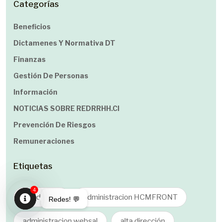
Categorías
Beneficios
Dictamenes Y Normativa DT
Finanzas
Gestión De Personas
Información
NOTICIAS SOBRE REDRRHH.cl
Prevención De Riesgos
Remuneraciones
Etiquetas
4
accidentes
administracion HCMFRONT
Redes! 💬
Open
administracion websal
alta dirección