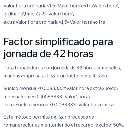
Valor hora ordinaria×1,5=Valor hora extraValor\ hora\
ordinaria\times1{,}5=Valor\ hora\
extra
Va
l
or
h
or
a
or
d
ina
r
ia
×
1
,
5
=
Va
l
or
h
or
a
e
x
t
r
a
Factor simplificado para
jornada de 42 horas
Para trabajadores con jornada de 42 horas semanales,
muchas empresas utilizan un factor simplificado.
Sueldo mensual×0,0083333=Valor hora extraSueldo\
mensual\times0{,}0083333=Valor\ hora\
extra
S
u
e
l
d
o
m
e
n
s
u
a
l
×
0
,
0083333
=
Va
l
or
h
or
a
e
x
t
r
a
Este método permite agilizar procesos de
remuneraciones manteniendo el recargo legal del 50%.