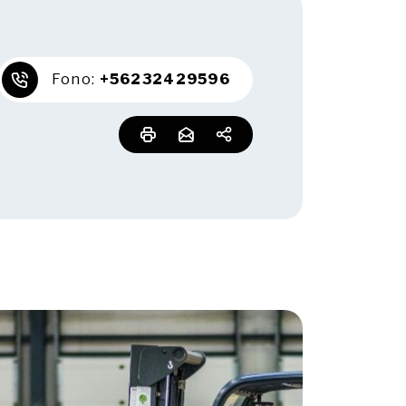
Fono:
+56232429596