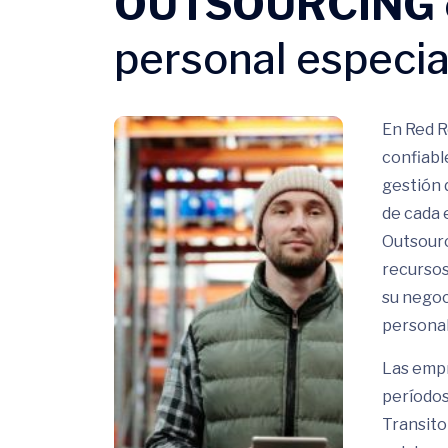
OUTSOURCING
personal especia
En Red R
confiabl
gestión 
de cada 
Outsourc
recursos
su negoc
personal
Las empr
períodos
Transito