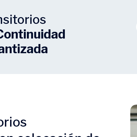
nsitorios
Continuidad
antizada
orios