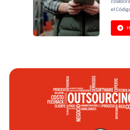
colabora
el Códig
H