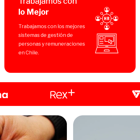
Trabajamos con
lo Mejor
Trabajamos con los mejores
sistemas de gestión de
personas y remuneraciones
en Chile.