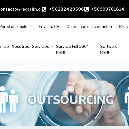
contacto@redrrhh.cl
+56232429596
+56999701614
Portal de Empleos
Envia tu CV
Quiero que me contacten
Broc
Inicio
Nosotros
Servicios
Servicio Full 360°
Software
RRHH
RRHH