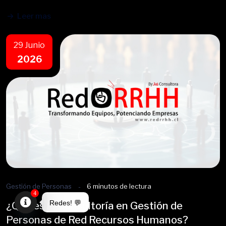
Leer mas
29 Junio
2026
Gestión de Personas
6 minutos de lectura
4
Redes! 💬
¿Qué es la Consultoría en Gestión de
Personas de Red Recursos Humanos?
Open