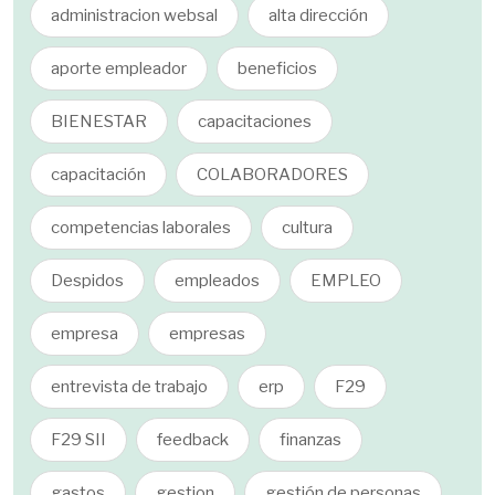
administracion websal
alta dirección
aporte empleador
beneficios
BIENESTAR
capacitaciones
capacitación
COLABORADORES
competencias laborales
cultura
Despidos
empleados
EMPLEO
empresa
empresas
entrevista de trabajo
erp
F29
F29 SII
feedback
finanzas
gastos
gestion
gestión de personas