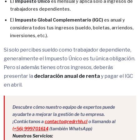
El
Impuesto Único
es mensual y aplica solo a ingresos de
trabajadores dependientes.
El
Impuesto Global Complementario (IGC)
es anual y
considera todos tus ingresos (sueldo, boletas, arriendos,
inversiones, etc.).
Si solo percibes sueldo como trabajador dependiente,
generalmente el Impuesto Único es tu única obligación.
Pero si además tienes otros ingresos, deberás
presentar la
declaración anual de renta
y pagar el IGC
en abril.
Descubre cómo nuestro equipo de expertos puede
ayudarte a mejorar la gestión de tu empresa.
¡Contáctanos a
contacto@redrrhh.cl
o llamando al
(+56) 999701614
(también WhatsApp)
Nuestros Servicios: