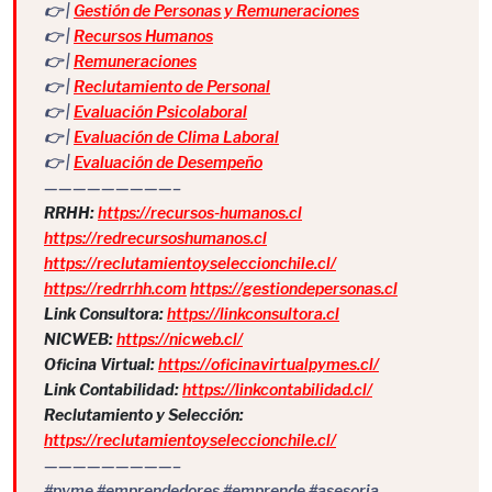
👉 |
Gestión de Personas y Remuneraciones
👉 |
Recursos Humanos
👉 |
Remuneraciones
👉 |
Reclutamiento de Personal
👉 |
Evaluación Psicolaboral
👉 |
Evaluación de Clima Laboral
👉 |
Evaluación de Desempeño
—————————–
RRHH:
https://recursos-humanos.cl
https://redrecursoshumanos.cl
https://reclutamientoyseleccionchile.cl/
https://redrrhh.com
https://gestiondepersonas.cl
Link Consultora:
https://linkconsultora.cl
NICWEB:
https://nicweb.cl/
Oficina Virtual:
https://oficinavirtualpymes.cl/
Link Contabilidad:
https://linkcontabilidad.cl/
Reclutamiento y Selección:
https://reclutamientoyseleccionchile.cl/
—————————–
#pyme #emprendedores #emprende #asesoria