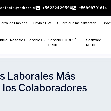
contacto@redrrhh.cl
+56232429596
+56999701614
Portal de Empleos
Envia tu CV
Quiero que me contacten
Broc
Inicio
Nosotros
Servicios
Servicio Full 360°
Software
RRHH
RRHH
os Laborales Más
 los Colaboradores