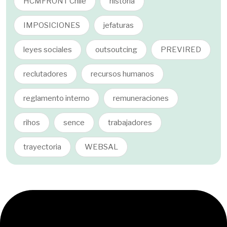
HCMFRONT Chile
historia
IMPOSICIONES
jefaturas
leyes sociales
outsoutcing
PREVIRED
reclutadores
recursos humanos
reglamento interno
remuneraciones
rihos
sence
trabajadores
trayectoria
WEBSAL