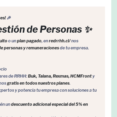
es!
🎉
estión de Personas ✨
uito
o un
plan pagado
, en
redrrhh.cl/
nos
 de personas y remuneraciones
de tu empresa.
ocio
wares de RRHH:
Buk, Talana, Rexmas, HCMFront
y
amos
gratis en todos nuestros planes
.
xpertos y potencia tu empresa con soluciones a tu
tén un
descuento adicional especial del 5% en