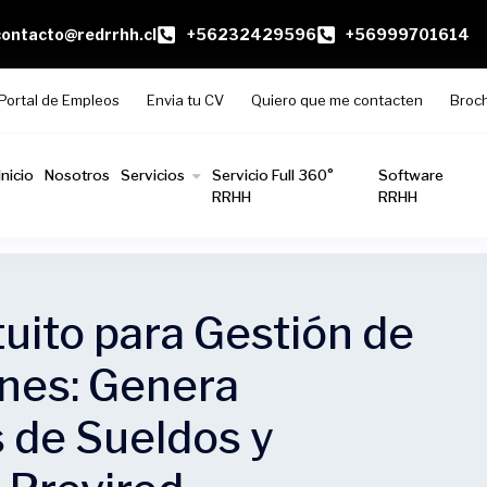
contacto@redrrhh.cl
+56232429596
+56999701614
Portal de Empleos
Envia tu CV
Quiero que me contacten
Broc
Inicio
Nosotros
Servicios
Servicio Full 360°
Software
RRHH
RRHH
uito para Gestión de
nes: Genera
 de Sueldos y