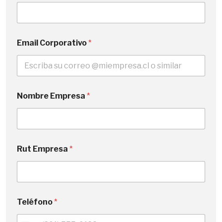
T
e
l
é
f
Email Corporativo
*
o
n
o
*
T
e
Nombre Empresa
*
l
é
f
o
n
Rut Empresa
*
o
Teléfono
*