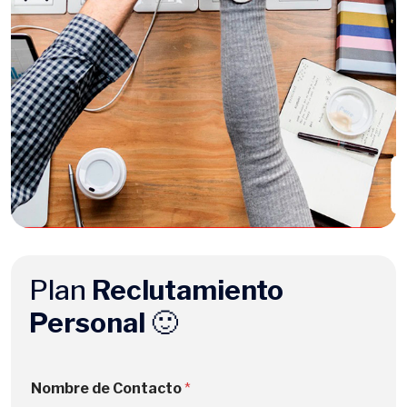
Plan
Reclutamiento
Personal
🙂
l
Nombre de Contacto
*
a