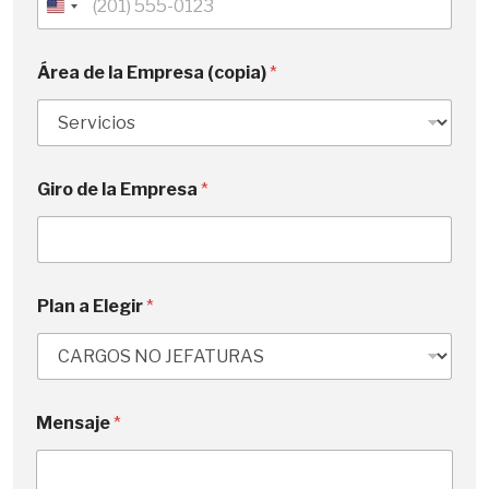
U
n
i
Área de la Empresa (copia)
*
t
e
d
S
Giro de la Empresa
*
t
a
t
e
s
Plan a Elegir
*
+
1
Mensaje
*