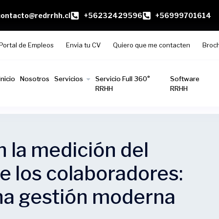
contacto@redrrhh.cl
+56232429596
+56999701614
Portal de Empleos
Envia tu CV
Quiero que me contacten
Broc
Inicio
Nosotros
Servicios
Servicio Full 360°
Software
RRHH
RRHH
 la medición del
 los colaboradores:
una gestión moderna