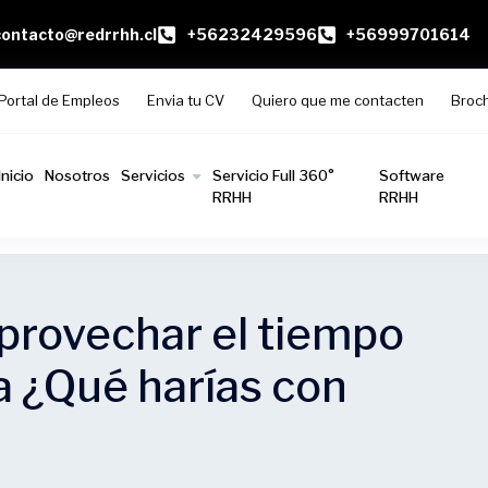
contacto@redrrhh.cl
+56232429596
+56999701614
Portal de Empleos
Envia tu CV
Quiero que me contacten
Broc
Inicio
Nosotros
Servicios
Servicio Full 360°
Software
RRHH
RRHH
provechar el tiempo
a ¿Qué harías con