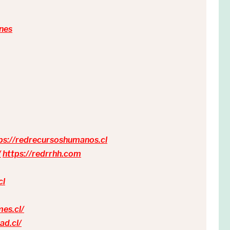
nes
ps://redrecursoshumanos.cl
/
https://redrrhh.com
cl
mes.cl/
ad.cl/