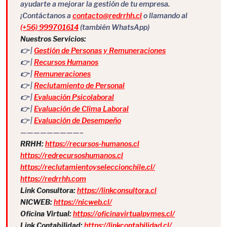
ayudarte a mejorar la gestión de tu empresa.
¡Contáctanos a
contacto@redrrhh.cl
o llamando al
(+56) 999701614
(también WhatsApp)
Nuestros Servicios:
👉 |
Gestión de Personas y Remuneraciones
👉 |
Recursos Humanos
👉 |
Remuneraciones
👉 |
Reclutamiento de Personal
👉 |
Evaluación Psicolaboral
👉 |
Evaluación de Clima Laboral
👉 |
Evaluación de Desempeño
—————————–
RRHH:
https://recursos-humanos.cl
https://redrecursoshumanos.cl
https://reclutamientoyseleccionchile.cl/
https://redrrhh.com
Link Consultora:
https://linkconsultora.cl
NICWEB:
https://nicweb.cl/
Oficina Virtual:
https://oficinavirtualpymes.cl/
Link Contabilidad:
https://linkcontabilidad.cl/