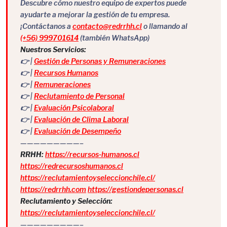
Descubre cómo nuestro equipo de expertos puede
ayudarte a mejorar la gestión de tu empresa.
¡Contáctanos a
contacto@redrrhh.cl
o llamando al
(+56) 999701614
(también WhatsApp)
Nuestros Servicios:
👉 |
Gestión de Personas y Remuneraciones
👉 |
Recursos Humanos
👉 |
Remuneraciones
👉 |
Reclutamiento de Personal
👉 |
Evaluación Psicolaboral
👉 |
Evaluación de Clima Laboral
👉 |
Evaluación de Desempeño
—————————–
RRHH:
https://recursos-humanos.cl
https://redrecursoshumanos.cl
https://reclutamientoyseleccionchile.cl/
https://redrrhh.com
https://gestiondepersonas.cl
Reclutamiento y Selección:
https://reclutamientoyseleccionchile.cl/
—————————–