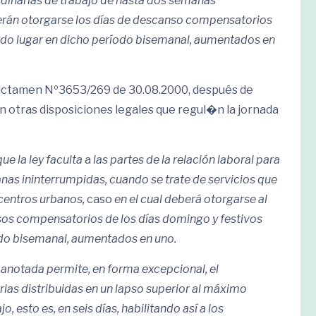
rdinarias de trabajo de hasta dos semanas
berán otorgarse los días de descanso compensatorios
nido lugar en dicho período bisemanal, aumentados en
 Dictamen Nº3653/269 de 30.08.2000, después de
on otras disposiciones legales que regul�n la jornada
ue la ley faculta
a
las partes de la relación laboral para
nas ininterrumpidas, cuando se trate de servicios que
centros urbanos,
caso
en el cual deberá otorgarse al
sos compensatorios de los días domingo y festivos
odo bisemanal, aumentados en uno.
n anotada permite, en forma excepcional, el
rias distribuidas en un lapso superior al máximo
o, esto es, en seis días, habilitando así a los