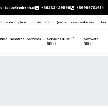
contacto@redrrhh.cl
+56232429596
+56999701614
Portal de Empleos
Envia tu CV
Quiero que me contacten
Broc
Inicio
Nosotros
Servicios
Servicio Full 360°
Software
RRHH
RRHH