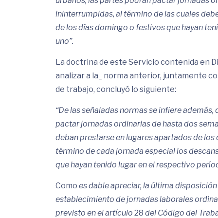
urbanos, las partes podrán pactar jornadas o
ininterrumpidas, al término de las cuales de
de los días domingo o festivos que hayan te
uno”.
La doctrina de este Servicio contenida en
analizar a la_ norma anterior, juntamente c
de trabajo, concluyó lo siguiente:
“De las señaladas normas se infiere además, q
pactar jornadas ordinarias de hasta dos sema
deban prestarse en lugares apartados de los 
término de cada jornada especial los descan
que hayan tenido lugar en el respectivo perí
Como
es dable apreciar, la última disposició
establecimiento de jornadas laborales ordina
previsto en el artículo
28
del Código del Trabaj